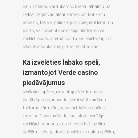
lēnu izmaksu vai trūkstošu klientu atbalstu. Ja
redzat negatīvas atsauksmes par konkrētu
aspektu, tas var palīdzēt jums pieņemt lēmumu
par to, vai turpināt spēlēt šajā platformā vai
meklēt labāku alternatīvu. Tāpēc esiet vērīgi un
izlasiet atsauksmes pirms reģistrācijas.
Kā izvēlēties labāko spēli,
izmantojot Verde casino
piedāvājumus
Izvēloties spēles, izmantojot Verde casino
piedāvājumus, ir svarīgi ņemt vērā vairākus
faktorus. Pirmkārt, apsveriet, kādas spēles
jums patīk visvairāk. Ja esat slots cienītājs,
meklējiet bonusus, kas attiecas tieši uz šīm
spēlēm. Taču, ja dodat priekšroku galda spēlēm,