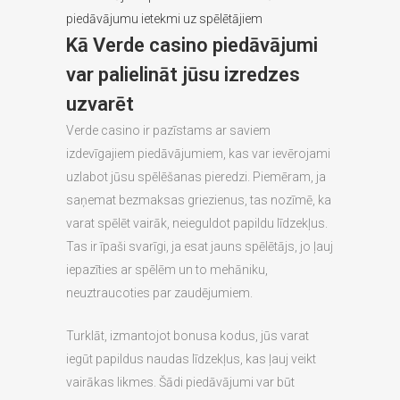
piedāvājumu ietekmi uz spēlētājiem
Kā Verde casino piedāvājumi
var palielināt jūsu izredzes
uzvarēt
Verde casino ir pazīstams ar saviem
izdevīgajiem piedāvājumiem, kas var ievērojami
uzlabot jūsu spēlēšanas pieredzi. Piemēram, ja
saņemat bezmaksas griezienus, tas nozīmē, ka
varat spēlēt vairāk, neieguldot papildu līdzekļus.
Tas ir īpaši svarīgi, ja esat jauns spēlētājs, jo ļauj
iepazīties ar spēlēm un to mehāniku,
neuztraucoties par zaudējumiem.
Turklāt, izmantojot bonusa kodus, jūs varat
iegūt papildus naudas līdzekļus, kas ļauj veikt
vairākas likmes. Šādi piedāvājumi var būt