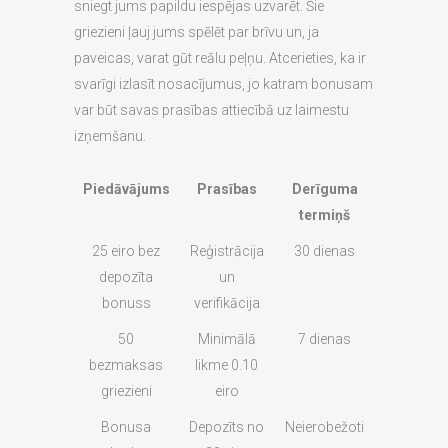
sniegt jums papildu iespējas uzvarēt. Šie
griezieni ļauj jums spēlēt par brīvu un, ja
paveicas, varat gūt reālu peļņu. Atcerieties, ka ir
svarīgi izlasīt nosacījumus, jo katram bonusam
var būt savas prasības attiecībā uz laimestu
izņemšanu.
Piedāvājums
Prasības
Derīguma
termiņš
25 eiro bez
Reģistrācija
30 dienas
depozīta
un
bonuss
verifikācija
50
Minimālā
7 dienas
bezmaksas
likme 0.10
griezieni
eiro
Bonusa
Depozīts no
Neierobežoti